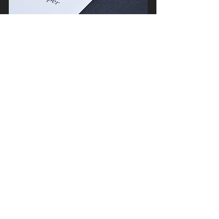
CRÉATIONS
100% MADE IN
BELGIUM
Côme & Harper
Informations
Conditions générales
Politique de confidentialité
Contactez-nous
Visitez notre site web